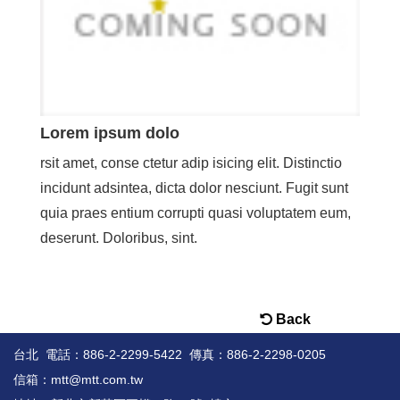
Lorem ipsum dolo
rsit amet, conse ctetur adip isicing elit. Distinctio
incidunt adsintea, dicta dolor nesciunt. Fugit sunt
quia praes entium corrupti quasi voluptatem eum,
deserunt. Doloribus, sint.
Back
台北 電話：886-2-2299-5422
傳真：886-2-2298-0205
信箱：
mtt@mtt.com.tw