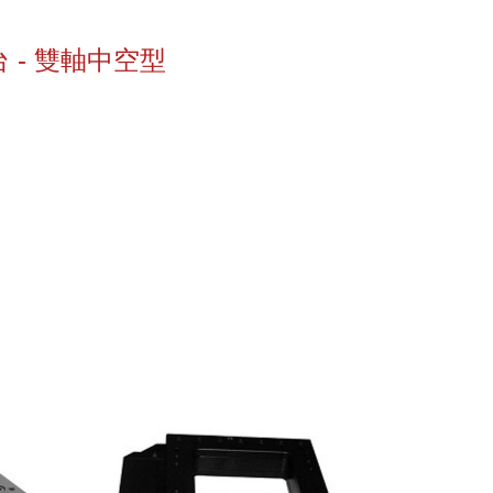
 - 雙軸中空型