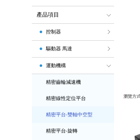
產品項目
控制器
驅動器 馬達
運動機構
精密齒輪減速機
瀏覽方
精密線性定位平台
精密平台-雙軸中空型
精密平台-旋轉