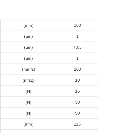
(mm)
100
(μm)
1
(μm)
≦0.3
(μm)
1
(mm/s)
200
(m/s2)
10
(N)
15
(N)
30
(N)
50
(mm)
115