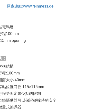
原廠連結:www.feinmess.de
壓電馬達
行程100mm
115mm opening
色：
對稱結構
行程:100mm
側面大小:40mm
零點位置口徑:115×115mm
行程受固定限位點的限制
自鎖驅動器可以保證碰撞時的安全
增量式編碼器