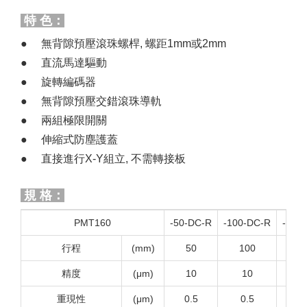
特 色：
無背隙預壓滾珠螺桿, 螺距1mm或2mm
直流馬達驅動
旋轉編碼器
無背隙預壓交錯滾珠導軌
兩組極限開關
伸縮式防塵護蓋
直接進行X-Y組立, 不需轉接板
規 格：
PMT160
-50-DC-R
-100-DC-R
-150
行程
(mm)
50
100
1
精度
(μm)
10
10
1
重現性
(μm)
0.5
0.5
0