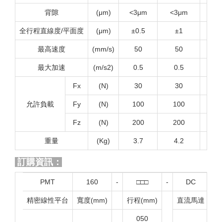
背隙
(μm)
<3μm
<3μm
<3
全行程直線度/平面度
(μm)
±0.5
±1
±1
最高速度
(mm/s)
50
50
5
最大加速
(m/s2)
0.5
0.5
0
Fx
(N)
30
30
3
允許負載
Fy
(N)
100
100
1
Fz
(N)
200
200
2
重量
(Kg)
3.7
4.2
4
訂購資訊：
PMT
160
-
□□□
-
DC
-
精密線性平台
寬度(mm)
行程(mm)
直流馬達
050