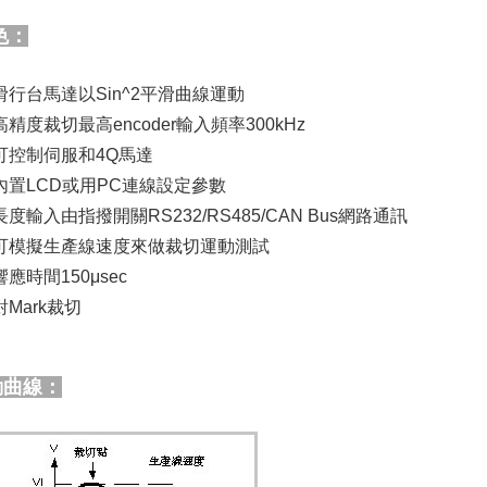
色：
滑行台馬達以Sin^2平滑曲線運動
高精度裁切最高encoder輸入頻率300kHz
可控制伺服和4Q馬達
內置LCD或用PC連線設定參數
長度輸入由指撥開關RS232/RS485/CAN Bus網路通訊
可模擬生產線速度來做裁切運動測試
響應時間150μsec
對Mark裁切
曲線：