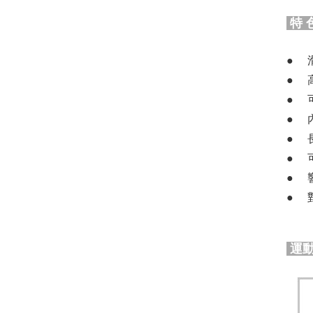
特 
運動