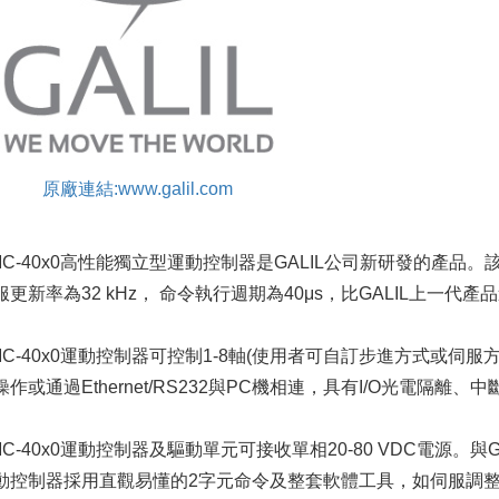
原廠連結:www.galil.com
MC-40x0高性能獨立型運動控制器是GALIL公司新研發的產品。
服更新率為32 kHz， 命令執行週期為40μs，比GALIL上一代產
MC-40x0運動控制器可控制1-8軸(使用者可自訂步進方式或
操作或通過Ethernet/RS232與PC機相連，具有I/O光電隔
MC-40x0運動控制器及驅動單元可接收單相20-80 VDC電源。與G
動控制器採用直觀易懂的2字元命令及整套軟體工具，如伺服調整軟