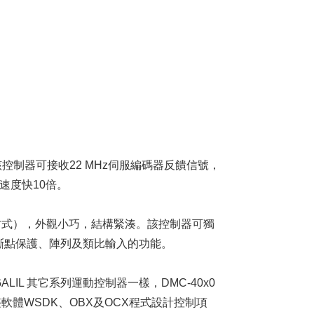
該控制器可接收22 MHz伺服編碼器反饋信號，
品速度快10倍。
伺服方式），外觀小巧，結構緊湊。該控制器可獨
離、中斷點保護、陣列及類比輸入的功能。
ALIL 其它系列運動控制器一樣，DMC-40x0
體WSDK、OBX及OCX程式設計控制項