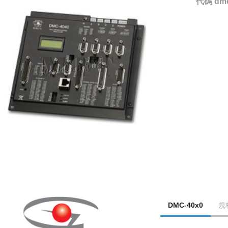
代碼
dm
DMC-40x0
規