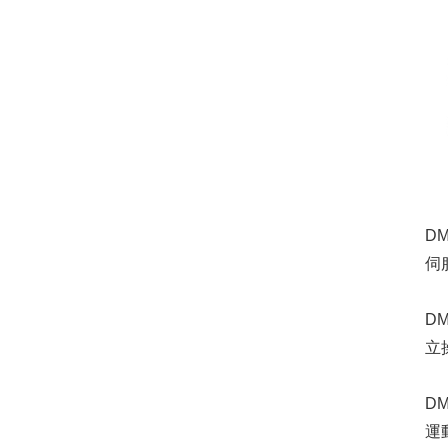
D
伺
D
立
D
運