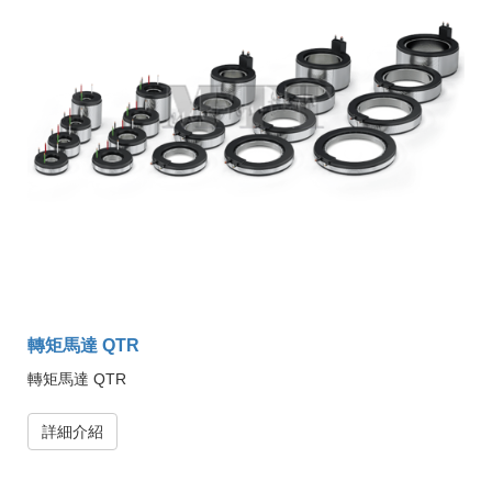
轉矩馬達 QTR
轉矩馬達 QTR
詳細介紹