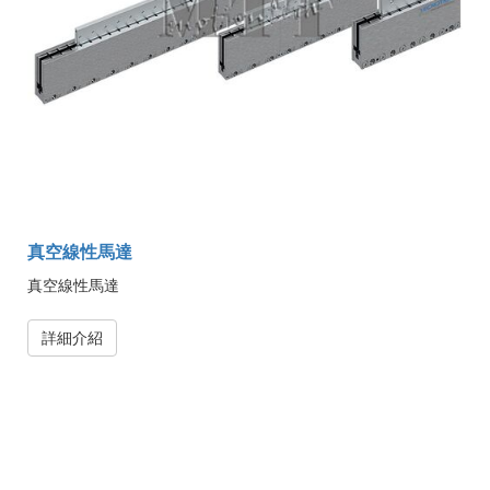
真空線性馬達
真空線性馬達
詳細介紹