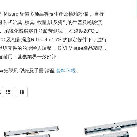
IVI Misure 配備多種高科技生產及檢驗設備， 自行
發各式治具, 檢具, 軟體,以及獨到的生產及檢驗流
， 系統化嚴選零件並嚴苛測試， 在溫度20°C ±
1°C 及相對濕度R.H.= 45-55% 的穩定條件下，進行
品與零件的的檢驗與調整， GIVI Misure產品精良，
確耐用，甚獲業界一致好評 .
Givi光學尺 型錄及手冊 請至
資料下載
。
式