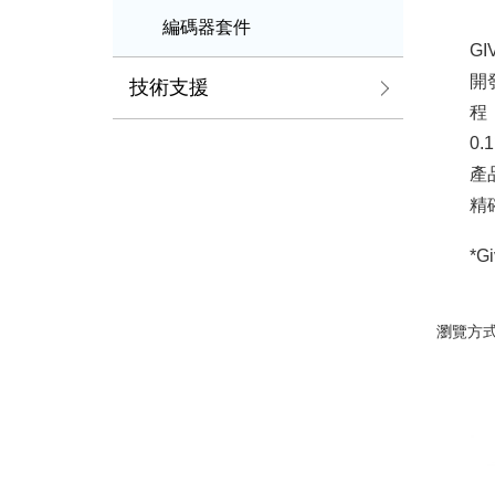
編碼器套件
G
開
技術支援
程
0.
產
精
*
瀏覽方