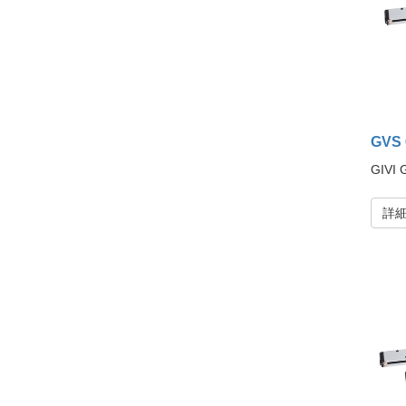
GVS
GIVI
詳