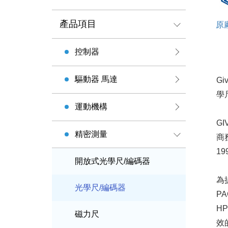
產品項目
原廠
控制器
驅動器 馬達
Gi
學
運動機構
G
精密測量
商務
19
開放式光學尺/編碼器
為提
光學尺/編碼器
PA
H
磁力尺
效