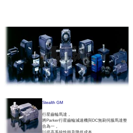
Stealth GM
行星齒輪馬達，
將Parker行星齒輪減速機與DC無刷伺服馬達整
合為一，
以提高系統性能及降低成本 。