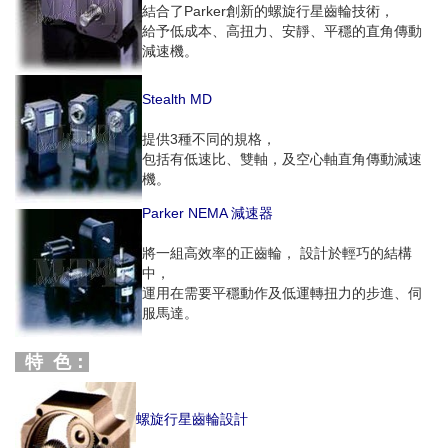
結合了Parker創新的螺旋行星齒輪技術，
給予低成本、高扭力、安靜、平穩的直角傳動
減速機。
Stealth MD
提供3種不同的規格，
包括有低速比、雙軸，及空心軸直角傳動減速
機。
Parker NEMA 減速器
將一組高效率的正齒輪， 設計於輕巧的結構
中，
運用在需要平穩動作及低運轉扭力的步進、伺
服馬達。
特 色：
螺旋行星齒輪設計