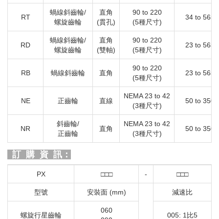
蝸線斜齒輪/
直角
90 to 220
RT
34 to 565
螺旋齒輪
(貫孔)
(5種尺寸)
蝸線斜齒輪/
直角
90 to 220
RD
23 to 565
螺旋齒輪
(雙軸)
(5種尺寸)
90 to 220
RB
蝸線斜齒輪
直角
23 to 565
(5種尺寸)
NEMA 23 to 42
NE
正齒輪
直線
50 to 350
(3種尺寸)
斜齒輪/
NEMA 23 to 42
NR
直角
50 to 350
正齒輪
(3種尺寸)
訂 購 資 訊：
PX
□□□
-
□□□
型號
安裝面 (mm)
減速比
060
螺旋行星齒輪
005: 1比5