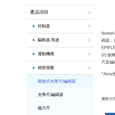
產品項目
控制器
Nume
驅動器 馬達
碼器，
EPIF
運動機構
(2) 
尺及編碼器
精密測量
*Jen
開放式光學尺/編碼器
光學尺/編碼器
瀏覽方
磁力尺