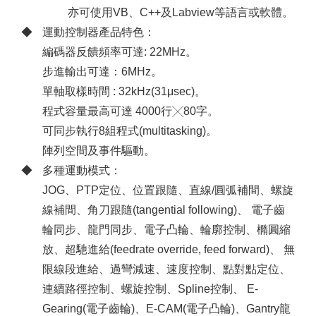
亦可使用VB、C++及Labview等語言或軟體。
運動控制器產品特色：
編碼器反饋頻率可達: 22MHz。
步進輸出可達：6MHz。
單軸取樣時間 : 32kHz(31μsec)。
程式容量最高可達 4000行╳80字。
可同步執行8組程式(multitasking)。
陣列空間及事件驅動。
多種運動模式：
JOG、PTP定位、位置跟隨、直線/圓弧補間、螺旋
線補間、角刀跟隨(tangential following)、 電子齒
輪同步、龍門同步、電子凸輪、輪廓控制、橢圓縮
放、超馳進給(feedrate override, feed forward)、 無
限線段進給、過彎減速、速度控制、點對點定位、
連續路徑控制、螺旋控制、Spline控制、 E-
Gearing(電子齒輪)、E-CAM(電子凸輪)、Gantry龍